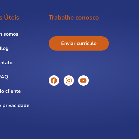
s Úteis
Trabalhe conosco
m somos
Enviar currículo
Blog
ntato
FAQ
o cliente
e privacidade