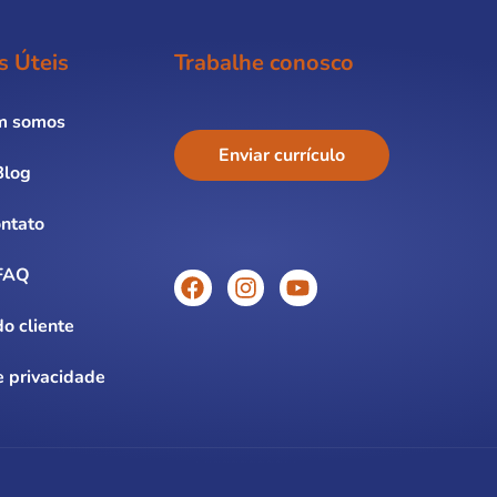
s Úteis
Trabalhe conosco
m somos
Enviar currículo
Blog
ntato
FAQ
o cliente
e privacidade